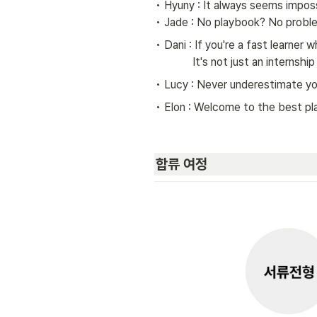
• Hyuny : It always seems impossi
• Jade : No playbook? No proble
• Dani : If you're a fast learner who
             It's not just an
• Lucy : Never underestimate yo
• Elon : Welcome to the best pl
합류 여정